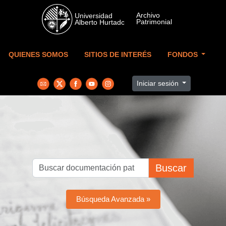
Skip to main content
QUIENES SOMOS
SITIOS DE INTERÉS
FONDOS
Iniciar sesión
Buscar
Búsqueda Avanzada »