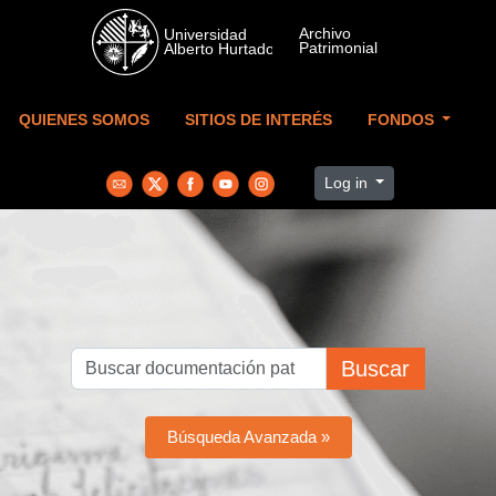
Skip to main content
QUIENES SOMOS
SITIOS DE INTERÉS
FONDOS
Log in
Buscar
Búsqueda Avanzada »