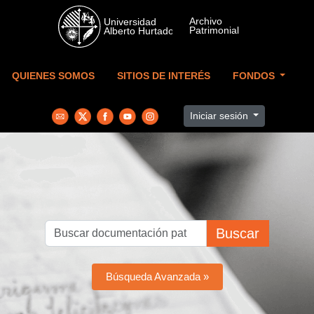
Skip to main content
QUIENES SOMOS
SITIOS DE INTERÉS
FONDOS
Iniciar sesión
Buscar
Búsqueda Avanzada »