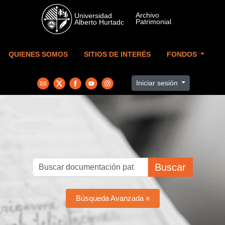
Skip to main content
QUIENES SOMOS
SITIOS DE INTERÉS
FONDOS
Iniciar sesión
Buscar
Búsqueda Avanzada »