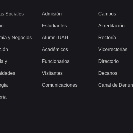
as Sociales
Admisión
Campus
ho
Estudiantes
Acreditación
mía y Negocios
Alumni UAH
Rectoría
ción
Académicos
Vicerrectorías
ía y
Funcionarios
Directorio
idades
Visitantes
Decanos
ogía
Comunicaciones
Canal de Denun
ería