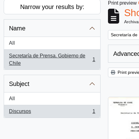
Print preview
Narrow your results by:
Sho
Archiva
Name
Remove filter:
Secretaría de
All
Advanced
Secretaría de Prensa. Gobierno de
1
, 1 results
Chile
Print previ
Subject
All
Discursos
1
, 1 results