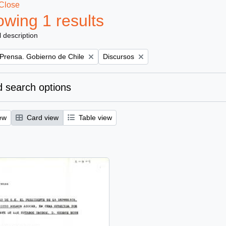
Close
wing 1 results
l description
Remove filter:
 Prensa. Gobierno de Chile
Discursos
 search options
ew
Card view
Table view