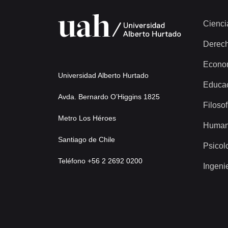
Cienci
Derec
Econo
Universidad Alberto Hurtado
Educa
Avda. Bernardo O’Higgins 1825
Filosof
Metro Los Héroes
Human
Santiago de Chile
Psicol
Teléfono +56 2 2692 0200
Ingeni