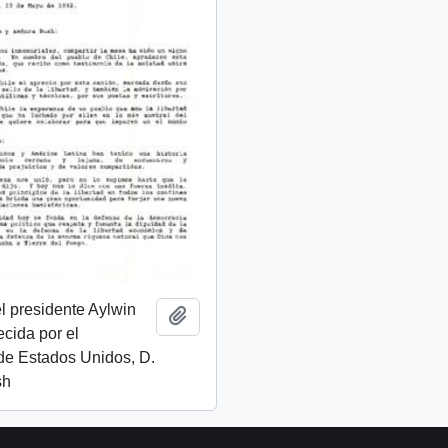
l presidente Aylwin
Add to clipboard
ecida por el
de Estados Unidos, D.
sh