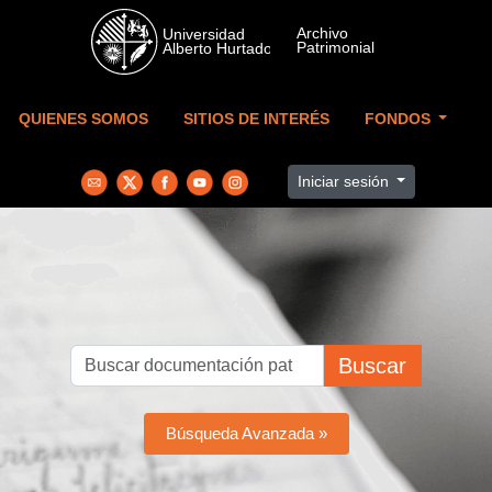
Skip to main content
QUIENES SOMOS
SITIOS DE INTERÉS
FONDOS
Iniciar sesión
Buscar
Búsqueda Avanzada »