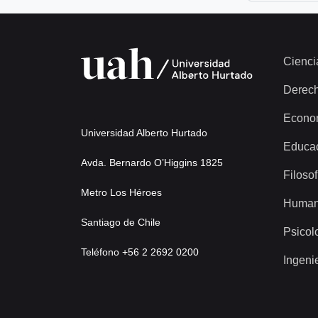
Cienci
Derec
Econo
Universidad Alberto Hurtado
Educa
Avda. Bernardo O’Higgins 1825
Filosof
Metro Los Héroes
Human
Santiago de Chile
Psicol
Teléfono +56 2 2692 0200
Ingeni