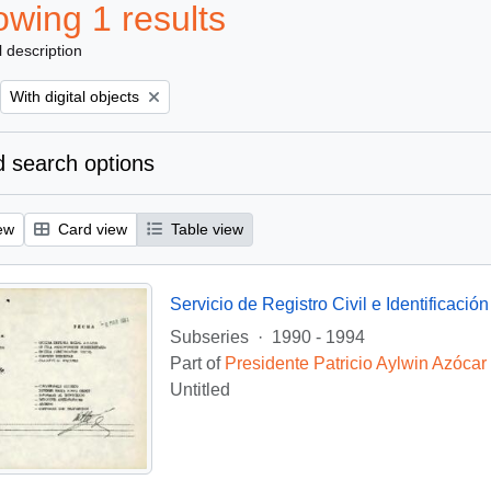
wing 1 results
l description
Remove filter:
With digital objects
 search options
ew
Card view
Table view
Servicio de Registro Civil e Identificación
Subseries
·
1990 - 1994
Part of
Presidente Patricio Aylwin Azócar
Untitled