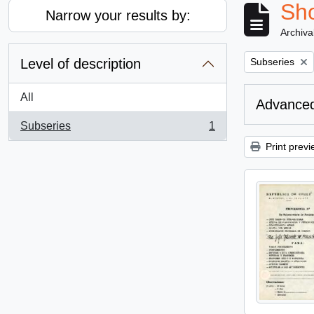
Sho
Narrow your results by:
Archiva
Remove filter:
Level of description
Subseries
All
Advanced
Subseries
1
, 1 results
Print previ