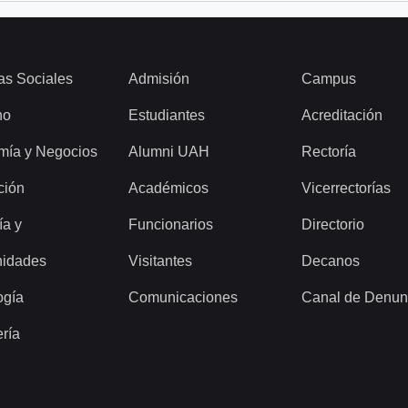
as Sociales
Admisión
Campus
ho
Estudiantes
Acreditación
mía y Negocios
Alumni UAH
Rectoría
ción
Académicos
Vicerrectorías
ía y
Funcionarios
Directorio
idades
Visitantes
Decanos
ogía
Comunicaciones
Canal de Denun
ería