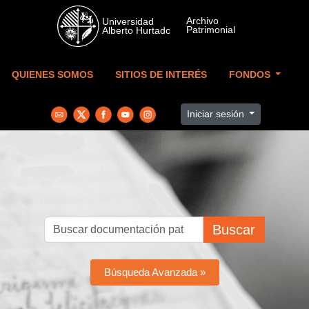
Skip to main content
QUIENES SOMOS
SITIOS DE INTERÉS
FONDOS
Iniciar sesión
Buscar
Búsqueda Avanzada »