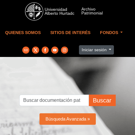
Skip to main content
QUIENES SOMOS
SITIOS DE INTERÉS
FONDOS
Iniciar sesión
Buscar
Búsqueda Avanzada »