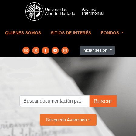
Skip to main content
QUIENES SOMOS
SITIOS DE INTERÉS
FONDOS
Iniciar sesión
Buscar
Búsqueda Avanzada »