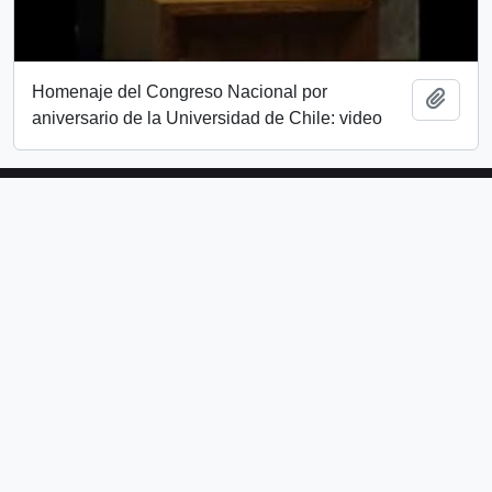
Homenaje del Congreso Nacional por
Añadi
aniversario de la Universidad de Chile: video
Universidad Alberto Hurtado
Avda. Bernardo O’Higgins 1825
Metro Los Héroes
Santiago de Chile