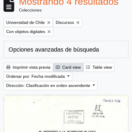
Mostrando 4 resultados
Colecciones
Remove filter:
Remove filter:
Universidad de Chile
Discursos
Remove filter:
Con objetos digitales
Opciones avanzadas de búsqueda
Imprimir vista previa
Card view
Table view
Ordenar por: Fecha modificada
Dirección: Clasificación en orden ascendente