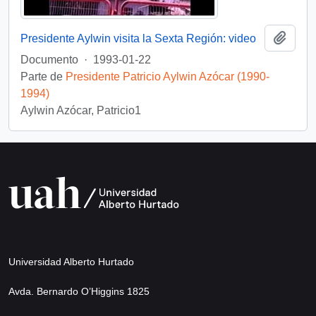
Añadi
Presidente Aylwin visita la Sexta Región: video
Documento
·
1993-01-22
Parte de
Presidente Patricio Aylwin Azócar (1990-
1994)
Aylwin Azócar, Patricio1
Universidad Alberto Hurtado
Avda. Bernardo O’Higgins 1825