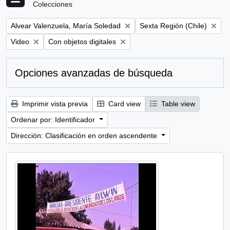
Colecciones
Remove filter:
Remove filter:
Alvear Valenzuela, María Soledad
Sexta Región (Chile)
Remove filter:
Remove filter:
Video
Con objetos digitales
Opciones avanzadas de búsqueda
Imprimir vista previa
Card view
Table view
Ordenar por: Identificador
Dirección: Clasificación en orden ascendente