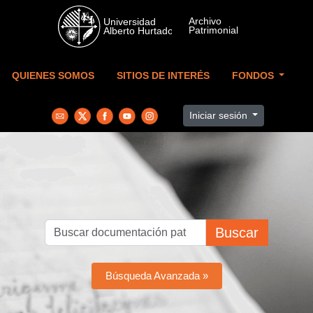
Skip to main content
QUIENES SOMOS
SITIOS DE INTERÉS
FONDOS
Iniciar sesión
Buscar
Búsqueda Avanzada »