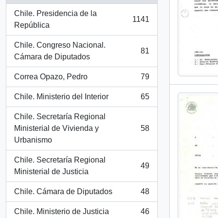
Chile. Presidencia de la
1141
, 1141 resultados
República
Chile. Congreso Nacional.
81
, 81 resultados
Cámara de Diputados
Correa Opazo, Pedro
79
, 79 resultados
Chile. Ministerio del Interior
65
, 65 resultados
Chile. Secretaría Regional
Ministerial de Vivienda y
58
, 58 resultados
Urbanismo
Chile. Secretaría Regional
49
, 49 resultados
Ministerial de Justicia
Chile. Cámara de Diputados
48
, 48 resultados
Chile. Ministerio de Justicia
46
, 46 resultados