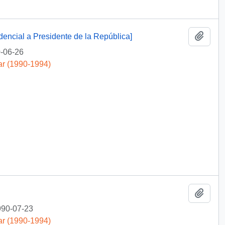
Añadi
ncial a Presidente de la República]
-06-26
ar (1990-1994)
Añadi
90-07-23
ar (1990-1994)