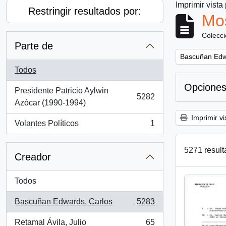
Imprimir vista
Restringir resultados por:
Mos
Colecc
Parte de
Remove filter:
Bascuñan Edw
Todos
Opciones
Presidente Patricio Aylwin
5282
, 5282 resultados
Azócar (1990-1994)
Imprimir vi
Volantes Políticos
1
, 1 resultados
5271 result
Creador
Todos
Bascuñan Edwards, Carlos
5283
, 5283 resultados
Retamal Ávila, Julio
65