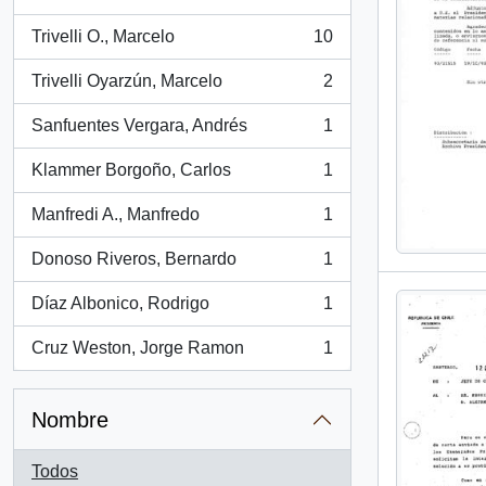
, 65 resultados
Trivelli O., Marcelo
10
, 10 resultados
Trivelli Oyarzún, Marcelo
2
, 2 resultados
Sanfuentes Vergara, Andrés
1
, 1 resultados
Klammer Borgoño, Carlos
1
, 1 resultados
Manfredi A., Manfredo
1
, 1 resultados
Donoso Riveros, Bernardo
1
, 1 resultados
Díaz Albonico, Rodrigo
1
, 1 resultados
Cruz Weston, Jorge Ramon
1
, 1 resultados
Nombre
Todos