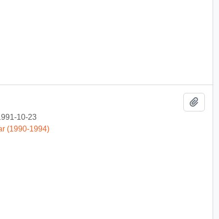
Añadi
1991-10-23
ar (1990-1994)