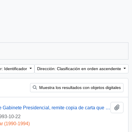
: Identificador
Dirección: Clasificación en orden ascendente
Muestra los resultados con objetos digitales
Añadi
[Oficio Gab. Pres. Ord. N° 5420 de Jefe de Gabinete Presidencial, remite copia de carta que se indica]
993-10-22
ar (1990-1994)