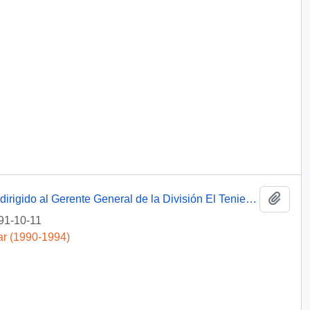
Añadi
[Oficio del Jefe de Gabinete Presidencial dirigido al Gerente General de la División El Teniente CODELCO]
91-10-11
ar (1990-1994)