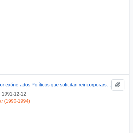
Añadi
[Adjunta carta enviada al Sr. Presidente por exónerados Políticos que solicitan reincorporarse a CODELCO]
1991-12-12
ar (1990-1994)