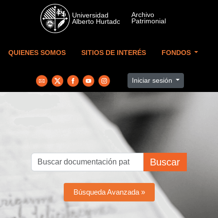
Skip to main content
QUIENES SOMOS
SITIOS DE INTERÉS
FONDOS
Iniciar sesión
Buscar
Búsqueda Avanzada »