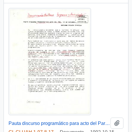
Añadi
Pauta discurso programático para acto del Partido Demócrata Cristiano