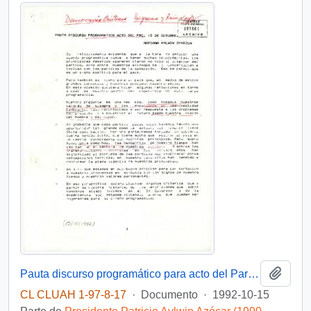
Añadi
Pauta discurso programático para acto del Partido Demócrata Cristiano
CL CLUAH 1-97-8-17
·
Documento
·
1992-10-15