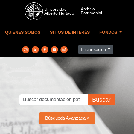
Skip to main content
QUIENES SOMOS
SITIOS DE INTERÉS
FONDOS
Iniciar sesión
Buscar
Búsqueda Avanzada »