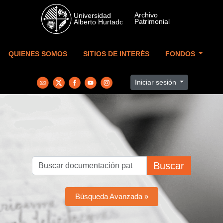
Skip to main content
QUIENES SOMOS
SITIOS DE INTERÉS
FONDOS
Iniciar sesión
Buscar
Búsqueda Avanzada »