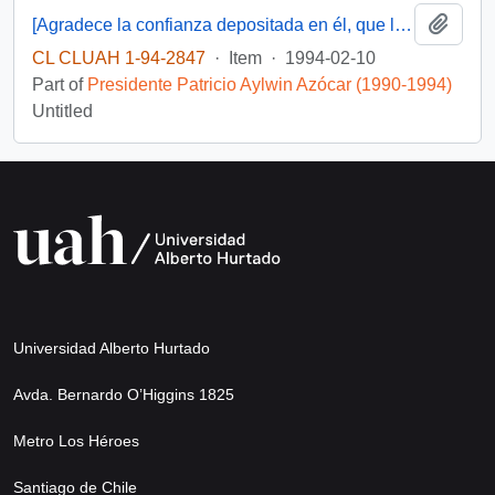
Add t
[Agradece la confianza depositada en él, que le posibilito servir en su gobierno]
CL CLUAH 1-94-2847
·
Item
·
1994-02-10
Part of
Presidente Patricio Aylwin Azócar (1990-1994)
Untitled
Universidad Alberto Hurtado
Avda. Bernardo O’Higgins 1825
Metro Los Héroes
Santiago de Chile