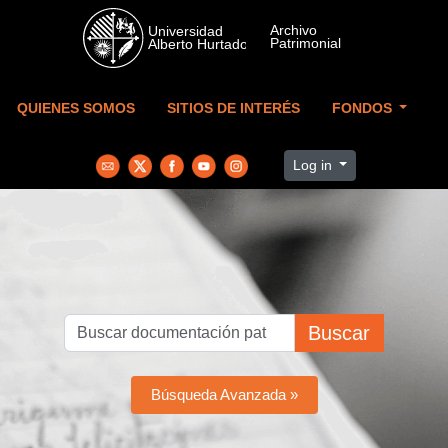
Skip to main content
QUIENES SOMOS
SITIOS DE INTERÉS
FONDOS
Log in
Buscar
Búsqueda Avanzada »