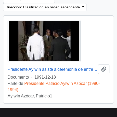
Dirección: Clasificación en orden ascendente
Añadi
Presidente Aylwin asiste a ceremonia de entrega de Condecoración a Generales del Ejercito : video
Documento
·
1991-12-18
Parte de
Presidente Patricio Aylwin Azócar (1990-
1994)
Aylwin Azócar, Patricio1