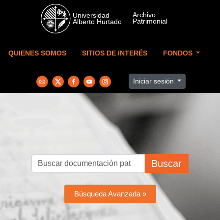
Skip to main content
QUIENES SOMOS
SITIOS DE INTERÉS
FONDOS
Iniciar sesión
Buscar
Búsqueda Avanzada »