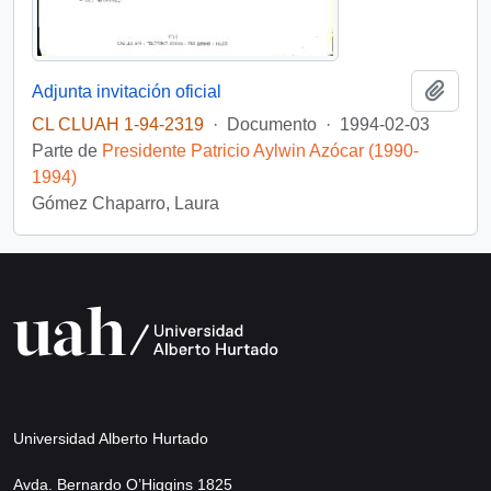
Añadi
Adjunta invitación oficial
CL CLUAH 1-94-2319
·
Documento
·
1994-02-03
Parte de
Presidente Patricio Aylwin Azócar (1990-
1994)
Gómez Chaparro, Laura
Universidad Alberto Hurtado
Avda. Bernardo O’Higgins 1825