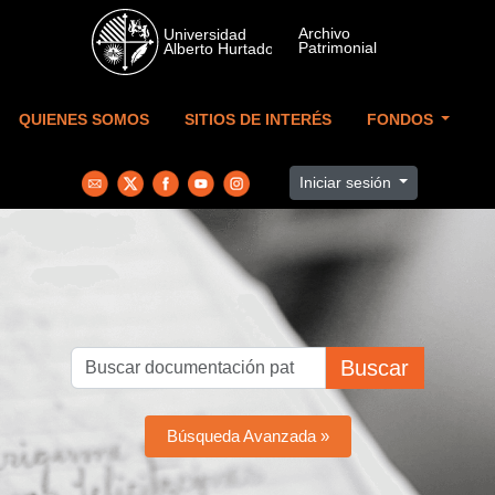
Skip to main content
QUIENES SOMOS
SITIOS DE INTERÉS
FONDOS
Iniciar sesión
Buscar
Búsqueda Avanzada »