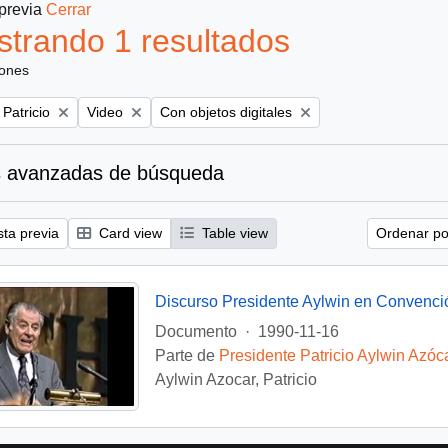
 previa
Cerrar
trando 1 resultados
iones
Remove filter:
Remove filter:
 Patricio
Video
Con objetos digitales
 avanzadas de búsqueda
sta previa
Card view
Table view
Ordenar por
Discurso Presidente Aylwin en Convenci
Documento
·
1990-11-16
Parte de
Presidente Patricio Aylwin Azóc
Aylwin Azocar, Patricio