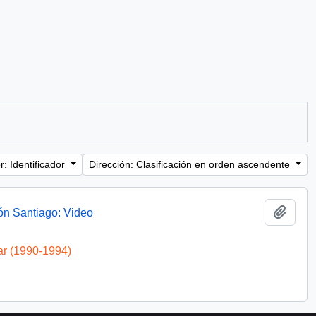
: Identificador
Dirección: Clasificación en orden ascendente
Añadi
ón Santiago: Video
ar (1990-1994)