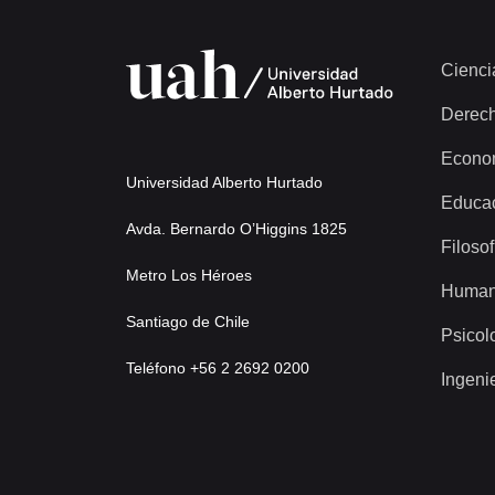
Cienci
Derec
Econo
Universidad Alberto Hurtado
Educa
Avda. Bernardo O’Higgins 1825
Filosof
Metro Los Héroes
Human
Santiago de Chile
Psicol
Teléfono +56 2 2692 0200
Ingeni