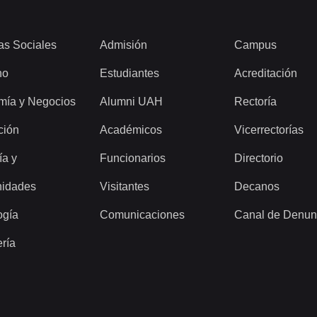
as Sociales
Admisión
Campus
ho
Estudiantes
Acreditación
mía y Negocios
Alumni UAH
Rectoría
ción
Académicos
Vicerrectorías
ía y
Funcionarios
Directorio
idades
Visitantes
Decanos
ogía
Comunicaciones
Canal de Denun
ería