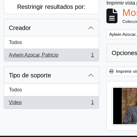
Imprimir vista
Restringir resultados por:
Mos
Colecc
Creador
Remove filter:
Aylwin Azocar,
Todos
Opciones
Aylwin Azocar, Patricio
1
, 1 resultados
Imprimir vi
Tipo de soporte
Todos
Video
1
, 1 resultados