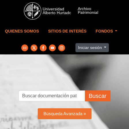
Skip to main content
QUIENES SOMOS
SITIOS DE INTERÉS
FONDOS
Iniciar sesión
Buscar
Búsqueda Avanzada »