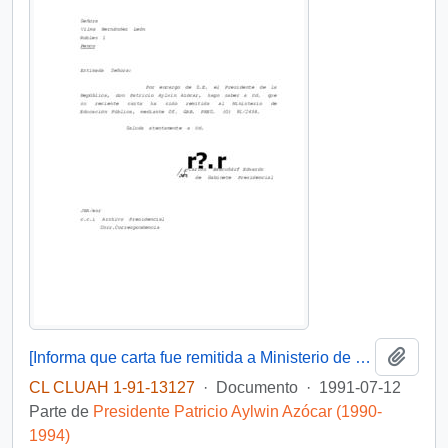
Añadi
[Informa que carta fue remitida a Ministerio de Educación Pública, mediante Of. GAB. PRES. (0) 91/2438]
CL CLUAH 1-91-13127
·
Documento
·
1991-07-12
Parte de
Presidente Patricio Aylwin Azócar (1990-
1994)