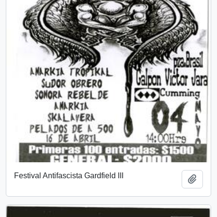
Festival Antifascista Gardfield III
Añadi