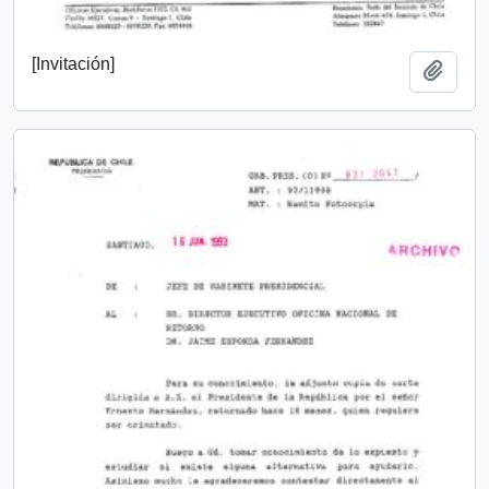
[Invitación]
Añadi