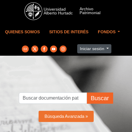
Skip to main content
QUIENES SOMOS
SITIOS DE INTERÉS
FONDOS
Iniciar sesión
Buscar
Búsqueda Avanzada »