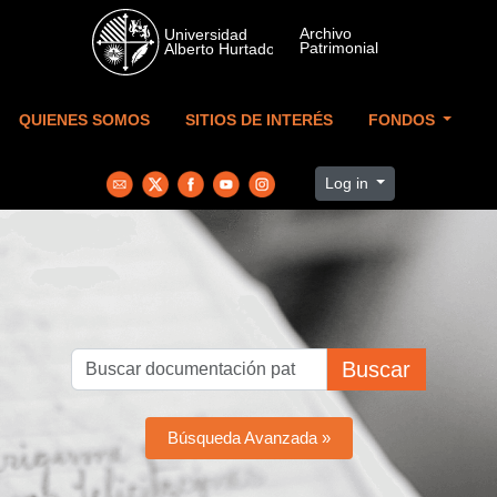
Skip to main content
QUIENES SOMOS
SITIOS DE INTERÉS
FONDOS
Log in
Buscar
Búsqueda Avanzada »