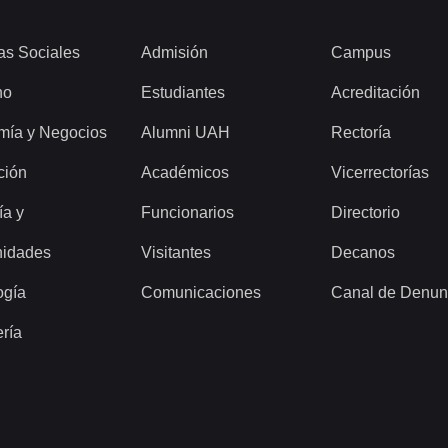
as Sociales
Admisión
Campus
ho
Estudiantes
Acreditación
mía y Negocios
Alumni UAH
Rectoría
ción
Académicos
Vicerrectorías
ía y
Funcionarios
Directorio
idades
Visitantes
Decanos
ogía
Comunicaciones
Canal de Denun
ería