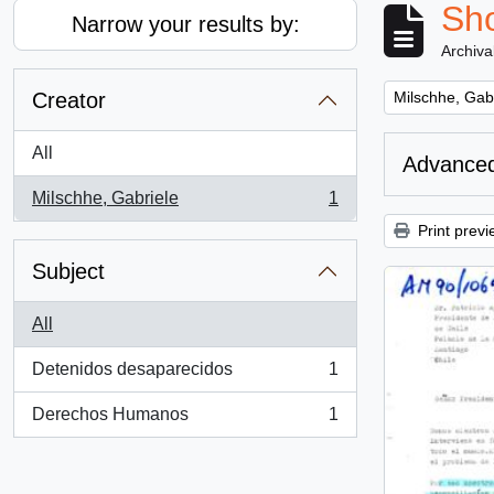
Sho
Narrow your results by:
Archiva
Remove filter:
Creator
Milschhe, Gab
All
Advanced
Milschhe, Gabriele
1
, 1 results
Print previ
Subject
All
Detenidos desaparecidos
1
, 1 results
Derechos Humanos
1
, 1 results