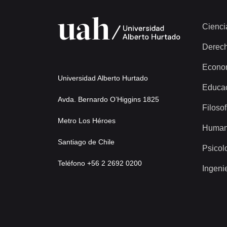
Cienci
Derec
Econo
Universidad Alberto Hurtado
Educa
Avda. Bernardo O’Higgins 1825
Filosof
Metro Los Héroes
Human
Santiago de Chile
Psicol
Teléfono +56 2 2692 0200
Ingeni