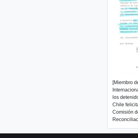
[Miembro d
Internacion
los detenid
Chile felici
Comisión d
Reconciliac