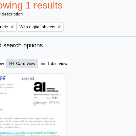
wing 1 results
l description
Remove filter:
riele
With digital objects
 search options
ew
Card view
Table view