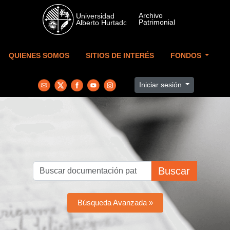
Skip to main content
QUIENES SOMOS
SITIOS DE INTERÉS
FONDOS
Iniciar sesión
Buscar
Búsqueda Avanzada »