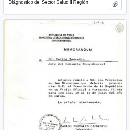
Diágnostico del Sector Salud II Región
Añadi