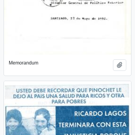
Memorandum
Añadi