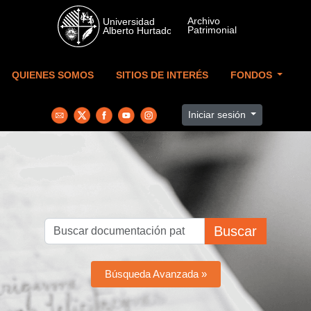
Skip to main content
QUIENES SOMOS
SITIOS DE INTERÉS
FONDOS
Iniciar sesión
Buscar
Búsqueda Avanzada »