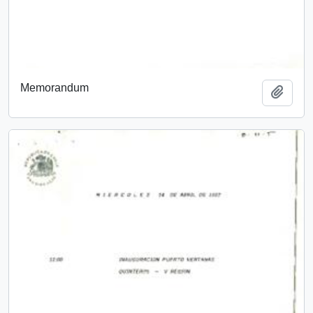
Memorandum
Añadi