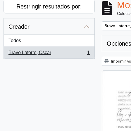
Mos
Restringir resultados por:
Colecc
Remove filter:
Creador
Bravo Latorre
Todos
Opciones
Bravo Latorre, Óscar
1
, 1 resultados
Imprimir vi