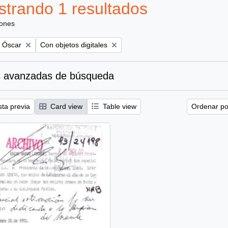
trando 1 resultados
iones
Remove filter:
, Óscar
Con objetos digitales
 avanzadas de búsqueda
sta previa
Card view
Table view
Ordenar por