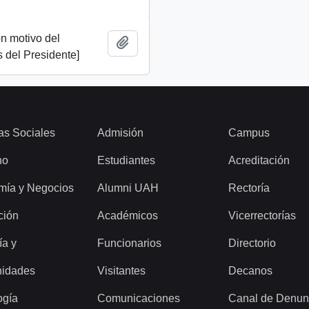
n motivo del
Añadir al portapapeles
 del Presidente]
as Sociales
Admisión
Campus
ho
Estudiantes
Acreditación
mía y Negocios
Alumni UAH
Rectoría
ción
Académicos
Vicerrectorías
ía y
Funcionarios
Directorio
idades
Visitantes
Decanos
ogía
Comunicaciones
Canal de Denun