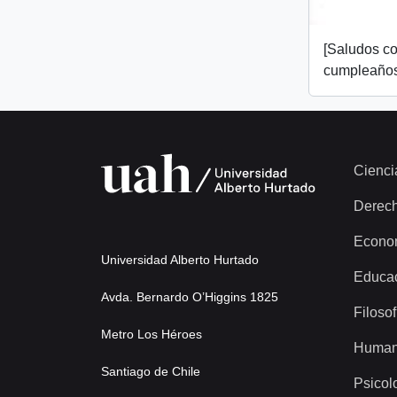
[Saludos co
cumpleaños
Cienci
Derec
Econo
Universidad Alberto Hurtado
Educa
Avda. Bernardo O’Higgins 1825
Filosof
Metro Los Héroes
Human
Santiago de Chile
Psicol