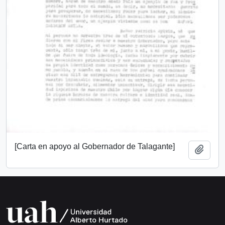
[Carta en apoyo al Gobernador de Talagante]
Añadi