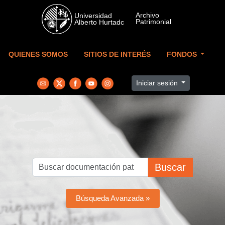
Skip to main content
QUIENES SOMOS
SITIOS DE INTERÉS
FONDOS
Iniciar sesión
Buscar
Búsqueda Avanzada »