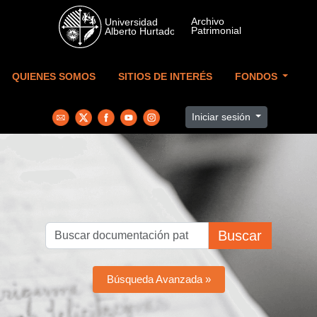
Skip to main content
QUIENES SOMOS
SITIOS DE INTERÉS
FONDOS
Iniciar sesión
Buscar
Búsqueda Avanzada »