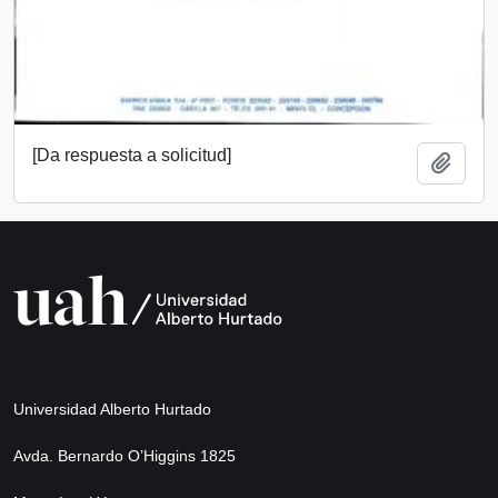
[Da respuesta a solicitud]
Añadi
Universidad Alberto Hurtado
Avda. Bernardo O’Higgins 1825