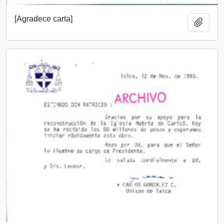
[Agradece carta]
Añadi