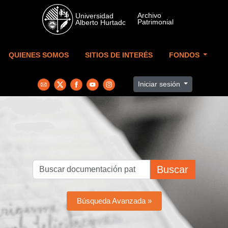
Skip to main content
QUIENES SOMOS
SITIOS DE INTERÉS
FONDOS
Iniciar sesión
Buscar
Búsqueda Avanzada »