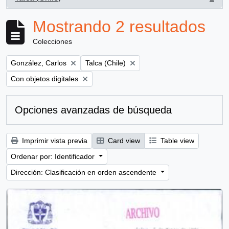
, 2 resultados
Mostrando 2 resultados
Colecciones
Remove filter:
Remove filter:
González, Carlos
Talca (Chile)
Remove filter:
Con objetos digitales
Opciones avanzadas de búsqueda
Imprimir vista previa
Card view
Table view
Ordenar por: Identificador
Dirección: Clasificación en orden ascendente