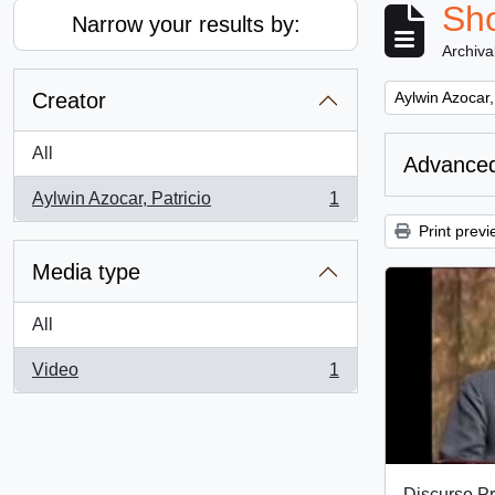
Sho
Narrow your results by:
Archiva
Remove filter:
Creator
Aylwin Azocar,
All
Advanced
Aylwin Azocar, Patricio
1
, 1 results
Print previ
Media type
All
Video
1
, 1 results
Discurso Pr