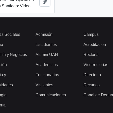
Add to clipboard
 Santiago: Video
as Sociales
Admisión
Campus
ho
Estudiantes
Acreditación
mía y Negocios
Alumni UAH
Rectoría
ción
Académicos
Vicerrectorías
ía y
Funcionarios
Directorio
idades
Visitantes
Decanos
ogía
Comunicaciones
Canal de Denun
ería