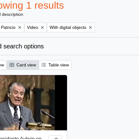
wing 1 results
l description
Remove filter:
Remove filter:
 Patricio
Video
With digital objects
 search options
ew
Card view
Table view
esidente Aylwin en