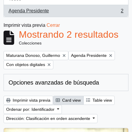
Agenda Presidente
2
, 2 resultados
Imprimir vista previa
Cerrar
Mostrando 2 resultados
Colecciones
Remove filter:
Remove filter:
Maturana Donoso, Guillermo
Agenda Presidente
Remove filter:
Con objetos digitales
Opciones avanzadas de búsqueda
Imprimir vista previa
Card view
Table view
Ordenar por: Identificador
Dirección: Clasificación en orden ascendente