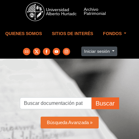
Skip to main content
QUIENES SOMOS
SITIOS DE INTERÉS
FONDOS
Iniciar sesión
Buscar
Búsqueda Avanzada »