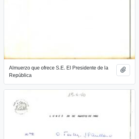
Almuerzo que ofrece S.E. El Presidente de la
Añadi
República