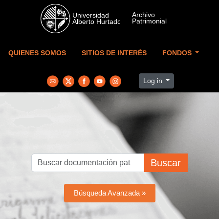
Skip to main content
QUIENES SOMOS
SITIOS DE INTERÉS
FONDOS
Log in
Buscar
Búsqueda Avanzada »