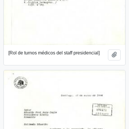
[Rol de turnos médicos del staff presidencial]
Add t