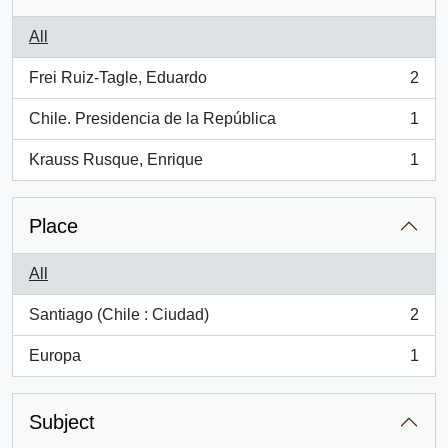
All
Frei Ruiz-Tagle, Eduardo
2
, 2 results
Chile. Presidencia de la República
1
, 1 results
Krauss Rusque, Enrique
1
, 1 results
Place
All
Santiago (Chile : Ciudad)
2
, 2 results
Europa
1
, 1 results
Subject