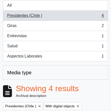
All
Presidentes (Chile )
4
, 4 results
Giras
2
, 2 results
Entrevistas
1
, 1 results
Salud
1
, 1 results
Aspectos Laborales
1
, 1 results
Media type
Showing 4 results
Archival description
Remove filter:
Remove filter:
Presidentes (Chile )
With digital objects