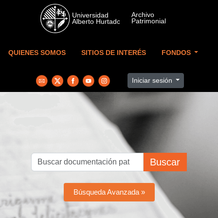
Skip to main content
QUIENES SOMOS
SITIOS DE INTERÉS
FONDOS
Iniciar sesión
Buscar
Búsqueda Avanzada »