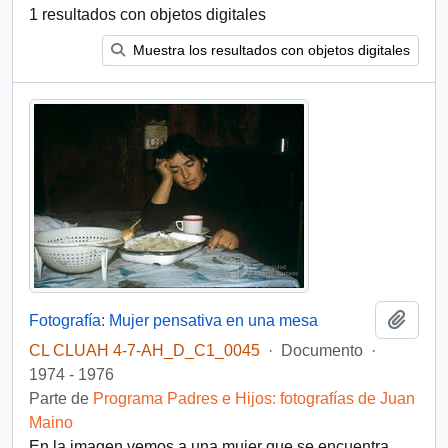
1 resultados con objetos digitales
Muestra los resultados con objetos digitales
Añadi
Fotografía: Mujer pensativa en una mesa
CL CLUAH 4-7-AH_D_C1_0045
·
Documento
·
1974 - 1976
Parte de
Programa Padres e Hijos: fotografías de Juan
Maino
En la imagen vemos a una mujer que se encuentra