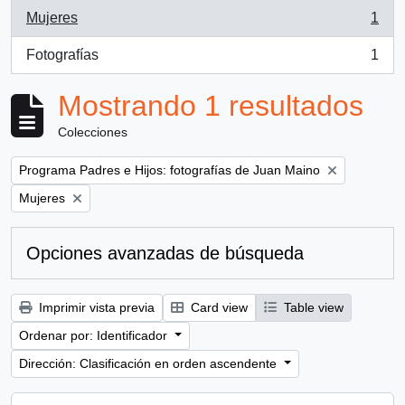
Mujeres
1
, 1 resultados
Fotografías
1
, 1 resultados
Mostrando 1 resultados
Colecciones
Remove filter:
Programa Padres e Hijos: fotografías de Juan Maino
Remove filter:
Mujeres
Opciones avanzadas de búsqueda
Imprimir vista previa
Card view
Table view
Ordenar por: Identificador
Dirección: Clasificación en orden ascendente