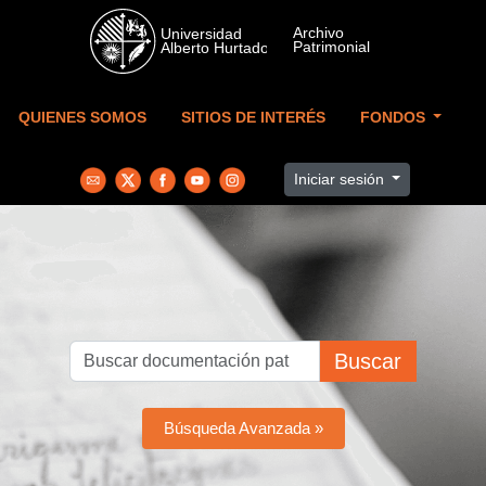
Skip to main content
QUIENES SOMOS
SITIOS DE INTERÉS
FONDOS
Iniciar sesión
Buscar
Búsqueda Avanzada »