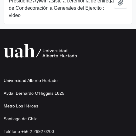
Presidente Aylwin asiste a ceremonia de entrega
Añadi
de Condecoración a Generales del Ejercito :
video
Universidad Alberto Hurtado
Avda. Bernardo O’Higgins 1825
Metro Los Héroes
Santiago de Chile
Teléfono +56 2 2692 0200