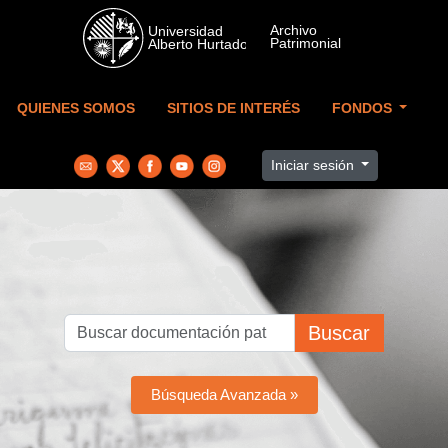
Skip to main content
QUIENES SOMOS
SITIOS DE INTERÉS
FONDOS
Iniciar sesión
Buscar
Búsqueda Avanzada »