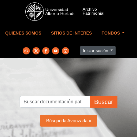
Skip to main content
QUIENES SOMOS
SITIOS DE INTERÉS
FONDOS
Iniciar sesión
Buscar
Búsqueda Avanzada »