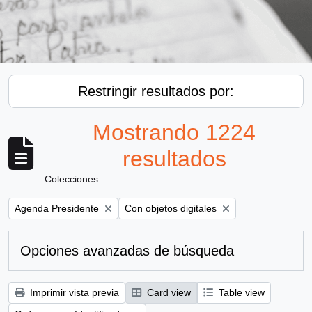
Restringir resultados por:
Mostrando 1224
resultados
Colecciones
Remove filter:
Remove filter:
Agenda Presidente
Con objetos digitales
Opciones avanzadas de búsqueda
Imprimir vista previa
Card view
Table view