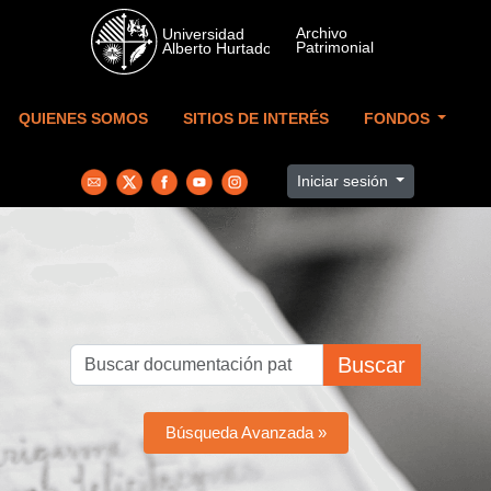
Skip to main content
QUIENES SOMOS
SITIOS DE INTERÉS
FONDOS
Iniciar sesión
Buscar
Búsqueda Avanzada »