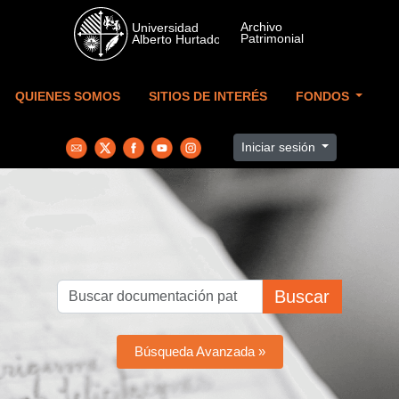
Skip to main content
QUIENES SOMOS
SITIOS DE INTERÉS
FONDOS
Iniciar sesión
Buscar
Búsqueda Avanzada »