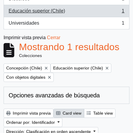
, 1 resultados
Educación superior (Chile)
1
, 1 resultados
Universidades
1
, 1 resultados
Imprimir vista previa
Cerrar
Mostrando 1 resultados
Colecciones
Remove filter:
Remove filter:
Concepción (Chile)
Educación superior (Chile)
Remove filter:
Con objetos digitales
Opciones avanzadas de búsqueda
Imprimir vista previa
Card view
Table view
Ordenar por: Identificador
Dirección: Clasificación en orden ascendente