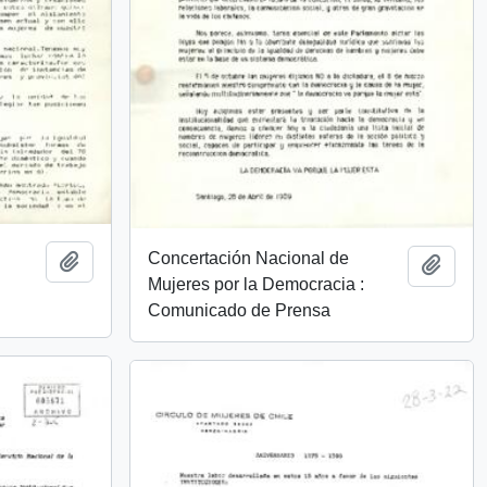
Concertación Nacional de
Añadir al portapapeles
Añadi
Mujeres por la Democracia :
Comunicado de Prensa