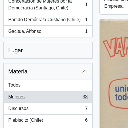
Concertación de Mujeres por la
1
Empresa.
, 1 resultados
Democracia (Santiago, Chile)
Partido Demócrata Cristiano (Chile)
1
, 1 resultados
Gacitua, Alfonso
1
, 1 resultados
Lugar
Materia
Todos
Mujeres
33
, 33 resultados
Discursos
7
, 7 resultados
Plebiscito (Chile)
6
, 6 resultados