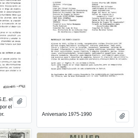
.E. el
Añadir al portapapeles
por el
Aniversario 1975-1990
er.
Añadi