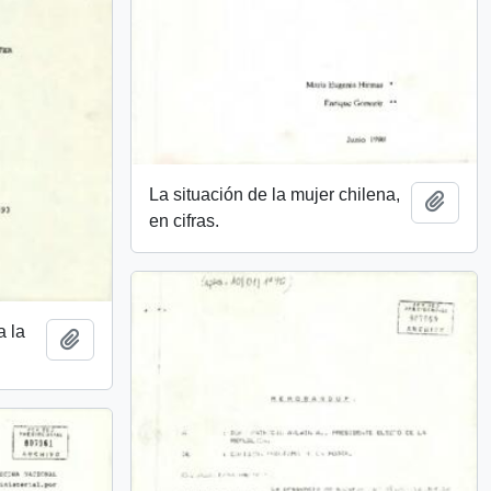
La situación de la mujer chilena,
Añadi
en cifras.
a la
Añadir al portapapeles