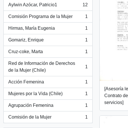
Aylwin Azócar, Patricio1
12
, 12 resultados
Comisión Programa de la Mujer
1
, 1 resultados
Hirmas, María Eugenia
1
, 1 resultados
Gomariz, Enrique
1
, 1 resultados
Cruz-coke, Marta
1
, 1 resultados
Red de Información de Derechos
1
, 1 resultados
de la Mujer (Chile)
Acción Femenina
1
, 1 resultados
[Asesoría l
Mujeres por la Vida (Chile)
1
Contrato de
, 1 resultados
servicios]
Agrupación Femenina
1
, 1 resultados
Comisión de la Mujer
1
, 1 resultados