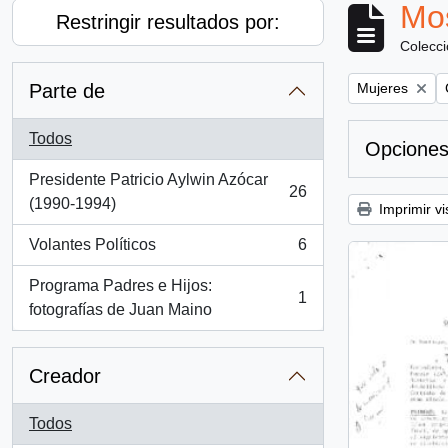
Mos
Restringir resultados por:
Colecc
Remove filter:
Parte de
Mujeres
Todos
Opciones
Presidente Patricio Aylwin Azócar
26
, 26 resultados
(1990-1994)
Imprimir vi
Volantes Políticos
6
, 6 resultados
Programa Padres e Hijos:
1
, 1 resultados
fotografías de Juan Maino
Creador
Todos