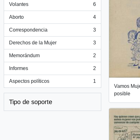
Volantes
6
, 6 resultados
Aborto
4
, 4 resultados
Correspondencia
3
, 3 resultados
Derechos de la Mujer
3
, 3 resultados
Memorándum
2
, 2 resultados
Informes
2
, 2 resultados
Aspectos políticos
1
, 1 resultados
Vamos Muje
posible
Tipo de soporte