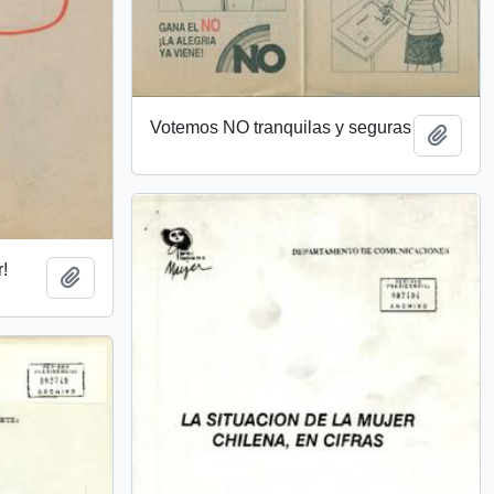
Votemos NO tranquilas y seguras
Añadi
!
Añadir al portapapeles