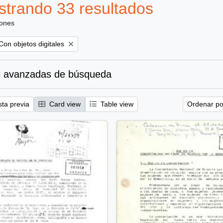
trando 33 resultados
iones
Remove filter:
Con objetos digitales
 avanzadas de búsqueda
sta previa
Card view
Table view
Ordenar por