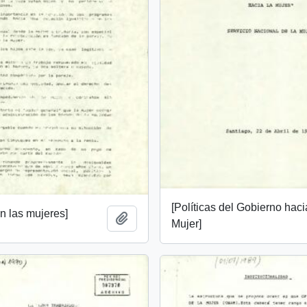
[Políticas del Gobierno haci
n las mujeres]
Añadir al portapapeles
Mujer]