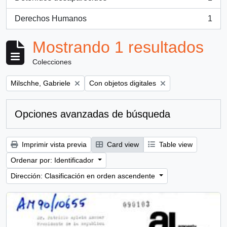
, 1 resultados
Derechos Humanos
1
, 1 resultados
Mostrando 1 resultados
Colecciones
Remove filter:
Remove filter:
Milschhe, Gabriele
Con objetos digitales
Opciones avanzadas de búsqueda
Imprimir vista previa
Card view
Table view
Ordenar por: Identificador
Dirección: Clasificación en orden ascendente