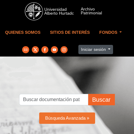
Skip to main content
QUIENES SOMOS
SITIOS DE INTERÉS
FONDOS
Iniciar sesión
Buscar
Búsqueda Avanzada »