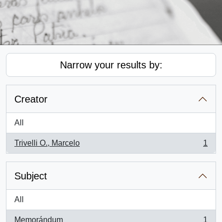
Narrow your results by:
Creator
All
Trivelli O., Marcelo
1
, 1 results
Subject
All
Memorándum
1