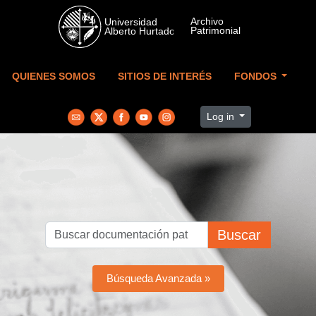
Skip to main content
QUIENES SOMOS
SITIOS DE INTERÉS
FONDOS
Log in
Buscar
Búsqueda Avanzada »