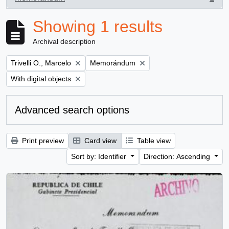
, 1 results
Showing 1 results
Archival description
Remove filter:
Remove filter:
Trivelli O., Marcelo
Memorándum
Remove filter:
With digital objects
Advanced search options
Print preview
Card view
Table view
Sort by: Identifier
Direction: Ascending