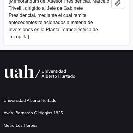
[Memorándum del Asesor Presidencial, Marcelo
Add t
Trivelli, dirigido al Jefe de Gabinete
Presidencial, mediante el cual remite
antecedentes relacionados a materia de
inversiones en la Planta Termoeléctrica de
Tocopilla]
Universidad Alberto Hurtado
Avda. Bernardo O’Higgins 1825
Metro Los Héroes