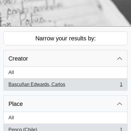
Narrow your results by:
Creator
All
Bascuñan Edwards, Carlos
1
, 1 results
Place
All
Penco (Chile)
1