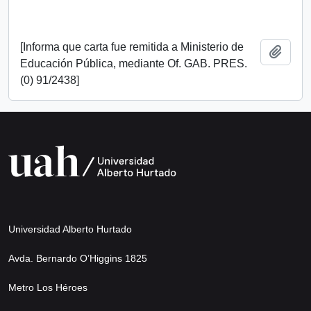
[Informa que carta fue remitida a Ministerio de
Add t
Educación Pública, mediante Of. GAB. PRES.
(0) 91/2438]
Universidad Alberto Hurtado
Avda. Bernardo O’Higgins 1825
Metro Los Héroes