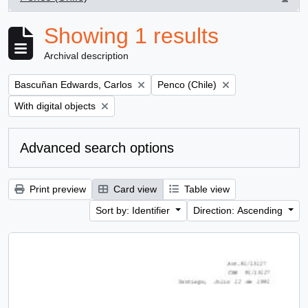
, 1 results
Showing 1 results
Archival description
Remove filter:
Remove filter:
Bascuñan Edwards, Carlos
Penco (Chile)
Remove filter:
With digital objects
Advanced search options
Print preview
Card view
Table view
Sort by: Identifier
Direction: Ascending