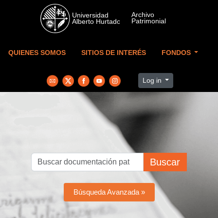
Skip to main content
QUIENES SOMOS
SITIOS DE INTERÉS
FONDOS
Log in
Buscar
Búsqueda Avanzada »