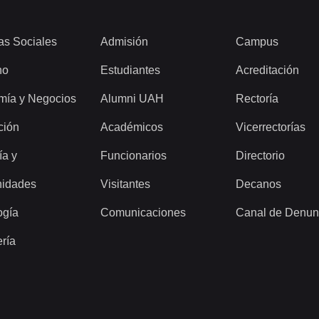
as Sociales
Admisión
Campus
ho
Estudiantes
Acreditación
mía y Negocios
Alumni UAH
Rectoría
ción
Académicos
Vicerrectorías
ía y
Funcionarios
Directorio
idades
Visitantes
Decanos
ogía
Comunicaciones
Canal de Denun
ería