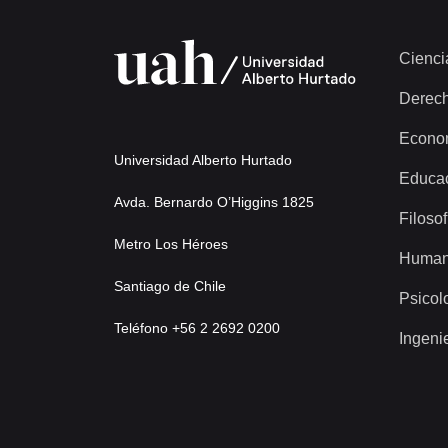
Cienci
Derec
Econo
Universidad Alberto Hurtado
Educa
Avda. Bernardo O’Higgins 1825
Filosof
Metro Los Héroes
Human
Santiago de Chile
Psicol
Teléfono +56 2 2692 0200
Ingeni