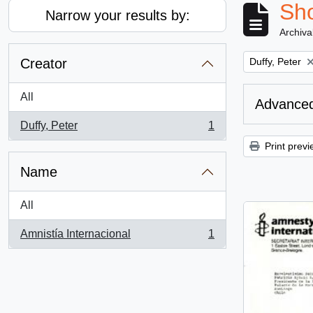
Sho
Narrow your results by:
Archiva
Remove filter:
Creator
Duffy, Peter
All
Advanced
Duffy, Peter
1
, 1 results
Print previ
Name
All
Amnistía Internacional
1
, 1 results