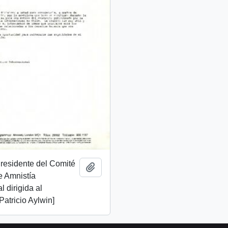
Presidente del Comité
Add to clipboard
e Amnistía
l dirigida al
Patricio Aylwin]