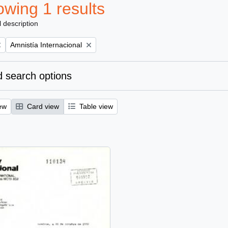
wing 1 results
l description
Remove filter:
Amnistía Internacional
 search options
ew
Card view
Table view