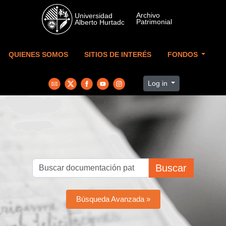
Skip to main content
QUIENES SOMOS
SITIOS DE INTERÉS
FONDOS
Log in
Buscar
Búsqueda Avanzada »