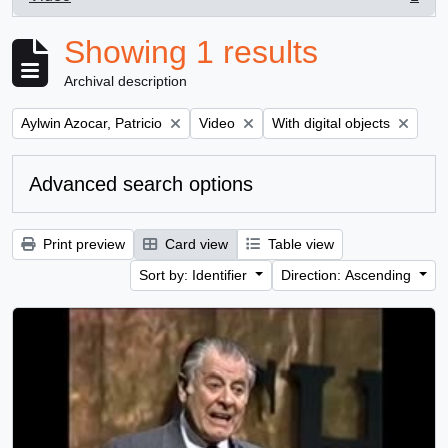
, 1 results
Showing 1 results
Archival description
Remove filter:
Remove filter:
Remove filter:
Aylwin Azocar, Patricio
Video
With digital objects
Advanced search options
Print preview
Card view
Table view
Sort by: Identifier
Direction: Ascending