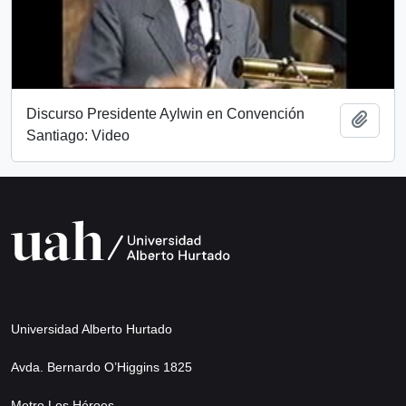
Discurso Presidente Aylwin en Convención
Add t
Santiago: Video
Universidad Alberto Hurtado
Avda. Bernardo O’Higgins 1825
Metro Los Héroes