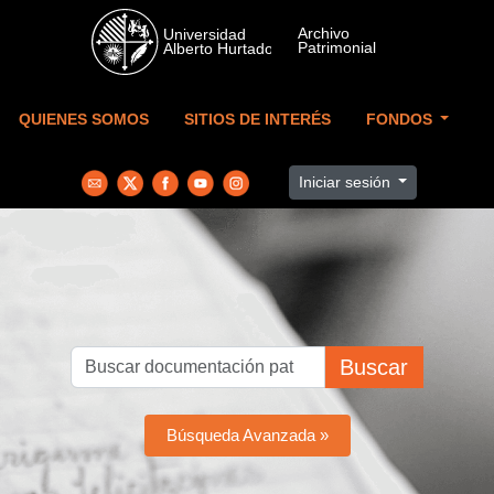
Skip to main content
QUIENES SOMOS
SITIOS DE INTERÉS
FONDOS
Iniciar sesión
Buscar
Búsqueda Avanzada »