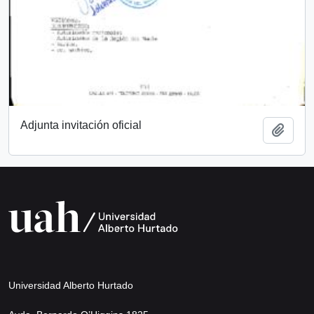
Adjunta invitación oficial
Añadi
Universidad Alberto Hurtado