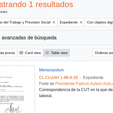
trando 1 resultados
iones
Remove filter:
Remove filter:
io del Trabajo y Previsión Social
Expediente
Con objetos digi
 avanzadas de búsqueda
sta previa
Card view
Table view
Ordenar por
Memorandum
CL CLUAH 1-68-4-19
·
Expediente
Parte de
Presidente Patricio Aylwin Azóc
Correspondencia de la CUT en la que den
laboral.