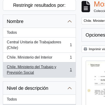
Mos
Restringir resultados por:
Colecc
Remove filter:
Nombre
Chile. Minister
Todos
Opciones
Central Unitaria de Trabajadores
1
, 1 resultados
(Chile)
Imprimir vi
Chile. Ministerio del Interior
1
, 1 resultados
Chile. Ministerio del Trabajo y
1
, 1 resultados
Previsión Social
Nivel de descripción
Todos