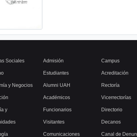
as Sociales
Admisión
Campus
ho
Estudiantes
Acreditación
mía y Negocios
Alumni UAH
Rectoría
ción
Académicos
Vicerrectorías
ía y
Funcionarios
Directorio
idades
Visitantes
Decanos
ogía
Comunicaciones
Canal de Denun