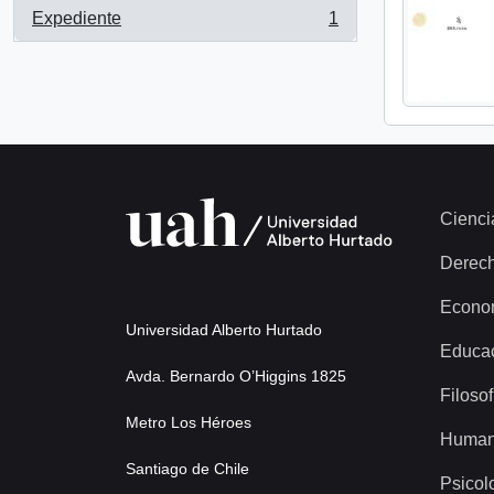
Expediente
1
, 1 resultados
Cienci
Derec
Econo
Universidad Alberto Hurtado
Educa
Avda. Bernardo O’Higgins 1825
Filosof
Metro Los Héroes
Human
Santiago de Chile
Psicol