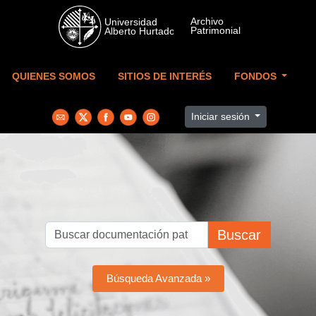
Skip to main content
QUIENES SOMOS
SITIOS DE INTERÉS
FONDOS
Iniciar sesión
Buscar
Búsqueda Avanzada »