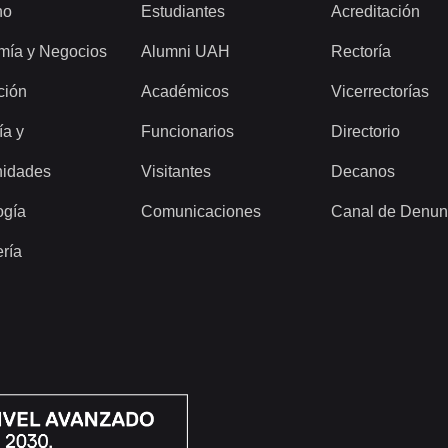
ho
Estudiantes
Acreditación
mía y Negocios
Alumni UAH
Rectoría
ción
Académicos
Vicerrectorías
ía y
Funcionarios
Directorio
idades
Visitantes
Decanos
ogía
Comunicaciones
Canal de Denun
ería