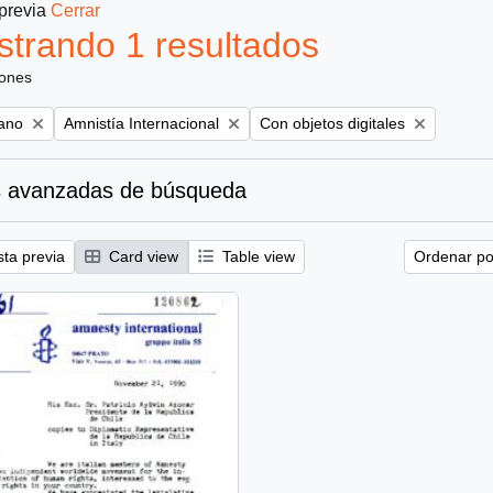
 previa
Cerrar
trando 1 resultados
iones
Remove filter:
Remove filter:
iano
Amnistía Internacional
Con objetos digitales
 avanzadas de búsqueda
sta previa
Card view
Table view
Ordenar por