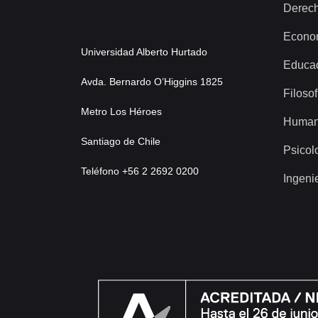
Derec
Econo
Universidad Alberto Hurtado
Educa
Avda. Bernardo O’Higgins 1825
Filosof
Metro Los Héroes
Human
Santiago de Chile
Psicol
Teléfono +56 2 2692 0200
Ingeni