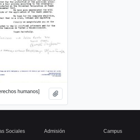
derechos humanos]
Añadir al portapapeles
as Sociales
Admisión
Campus