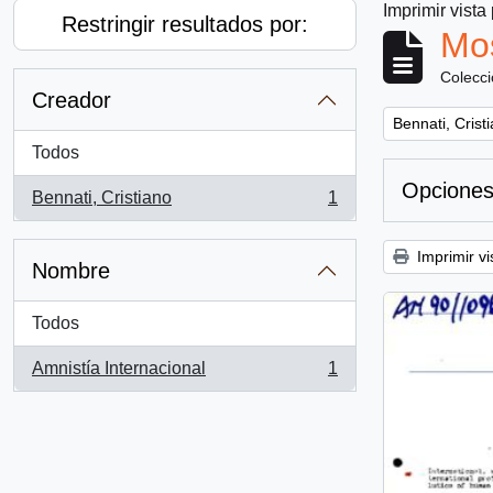
Imprimir vista
Restringir resultados por:
Mos
Colecc
Creador
Remove filter:
Bennati, Crist
Todos
Opciones
Bennati, Cristiano
1
, 1 resultados
Imprimir vi
Nombre
Todos
Amnistía Internacional
1
, 1 resultados