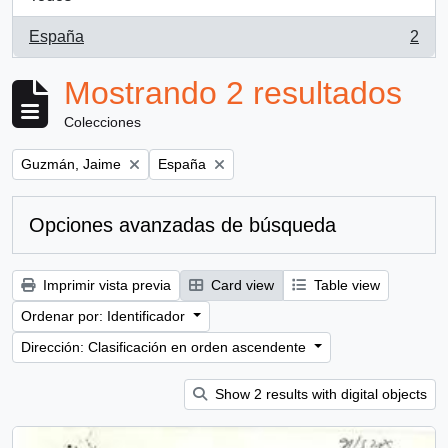
España
2
, 2 resultados
Mostrando 2 resultados
Colecciones
Remove filter:
Remove filter:
Guzmán, Jaime
España
Opciones avanzadas de búsqueda
Imprimir vista previa
Card view
Table view
Ordenar por: Identificador
Dirección: Clasificación en orden ascendente
Show 2 results with digital objects