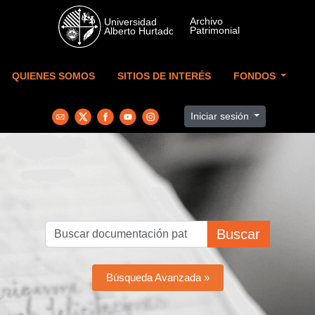
Skip to main content
QUIENES SOMOS
SITIOS DE INTERÉS
FONDOS
Iniciar sesión
Buscar
Búsqueda Avanzada »