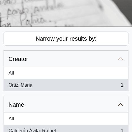
Narrow your results by:
Creator
All
Ortíz, María
1
, 1 results
Name
All
Calderón Ávila, Rafael
1