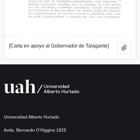
[Carta en apoyo al Gobernador de Talagante]
Add t
Universidad Alberto Hurtado
Avda. Bernardo O’Higgins 1825