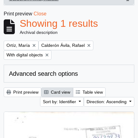
, 1 results
Print preview
Close
Showing 1 results
Archival description
Remove filter:
Remove filter:
Ortíz, María
Calderón Ávila, Rafael
Remove filter:
With digital objects
Advanced search options
Print preview
Card view
Table view
Sort by: Identifier
Direction: Ascending