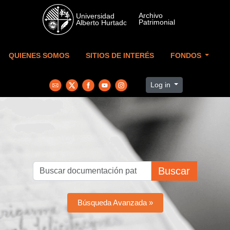
Skip to main content
QUIENES SOMOS
SITIOS DE INTERÉS
FONDOS
Log in
Buscar
Búsqueda Avanzada »